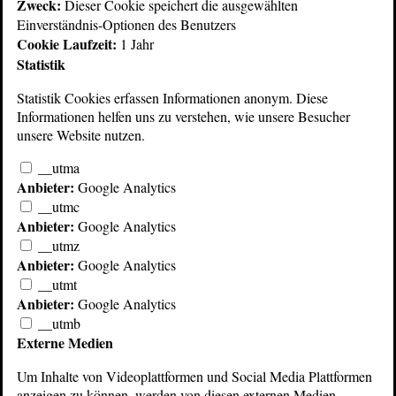
Zweck:
Dieser Cookie speichert die ausgewählten
Einverständnis-Optionen des Benutzers
Cookie Laufzeit:
1 Jahr
Statistik
Statistik Cookies erfassen Informationen anonym. Diese
Informationen helfen uns zu verstehen, wie unsere Besucher
unsere Website nutzen.
__utma
Anbieter:
Google Analytics
© 2026 Echoschall Berlin
Kontakt/Standort
__utmc
AGB
Impressum
Anbieter:
Google Analytics
Datenschutz
__utmz
Anbieter:
Google Analytics
__utmt
Anbieter:
Google Analytics
__utmb
Externe Medien
Um Inhalte von Videoplattformen und Social Media Plattformen
anzeigen zu können, werden von diesen externen Medien