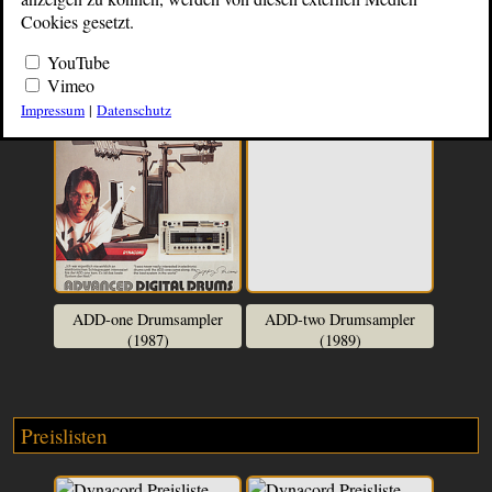
Prospekte
Cookies gesetzt.
YouTube
Vimeo
Impressum
|
Datenschutz
ADD-one Drumsampler
ADD-two Drumsampler
(1987)
(1989)
Preislisten