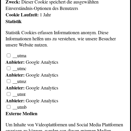
Zweck:
Dieser Cookie speichert die ausgewählten
Einverständnis-Optionen des Benutzers
Hi-Tech Katalog (1989)
Orchesterprogramm
Cookie Laufzeit:
1 Jahr
(1984)
Statistik
Statistik Cookies erfassen Informationen anonym. Diese
Informationen helfen uns zu verstehen, wie unsere Besucher
unsere Website nutzen.
__utma
Anbieter:
Google Analytics
__utmc
Anbieter:
Google Analytics
__utmz
Anbieter:
Google Analytics
__utmt
Anbieter:
Google Analytics
Orchestergeräte-Programm
Orchester-Geräte
(1976)
Programm (1970)
__utmb
Externe Medien
Um Inhalte von Videoplattformen und Social Media Plattformen
anzeigen zu können, werden von diesen externen Medien